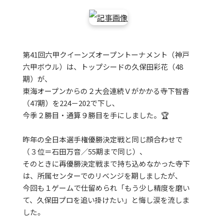
第41回六甲クイーンズオープントーナメント（神戸
六甲ボウル）は、トップシードの久保田彩花（48
期）が、
東海オープンからの２大会連続Ｖがかかる寺下智香
（47期）を224－202で下し、
今季２勝目・通算９勝目を手にしました。🏆
昨年の全日本選手権優勝決定戦と同じ顔合わせで
（３位＝石田万音／55期まで同じ）、
そのときに再優勝決定戦まで持ち込めなかった寺下
は、所属センターでのリベンジを期しましたが、
今回も１ゲームで仕留められ「もう少し精度を磨い
て、久保田プロを追い掛けたい」と悔し涙を流しま
した。