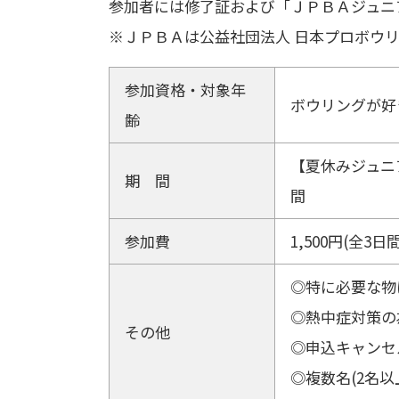
参加者には修了証および「ＪＰＢＡジュニ
※ＪＰＢＡは公益社団法人 日本プロボウ
参加資格・対象年
ボウリングが好
齢
【夏休みジュニアボウ
期 間
間
参加費
1,500円(全3
◎特に必要な物
◎熱中症対策の
その他
◎申込キャンセ
◎複数名(2名