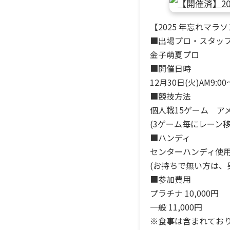
【2025 年忘れマラ
■出場プロ・スタッ
金子萌夏プロ
■開催日時
12月30日(火)AM9:00
■競技方法
個人戦15ゲーム ア
(3ゲーム毎にレーン移
■ハンディ
センターハンディ使
(お持ちで無い方は、男
■参加費用
プラチナ 10,000円
一般 11,000円
※食事は含まれてお