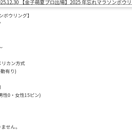
ソンボウリング】
フ
～
メリカン方式
動有り)
用
性0・女性15ピン)
りません。