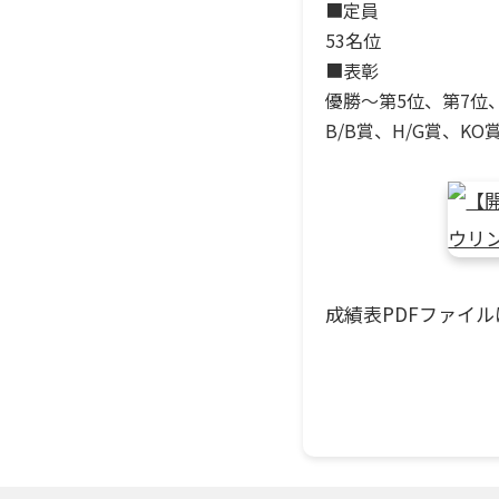
■定員
53名位
■表彰
優勝～第5位、第7位、
B/B賞、H/G賞、K
成績表PDFファイ